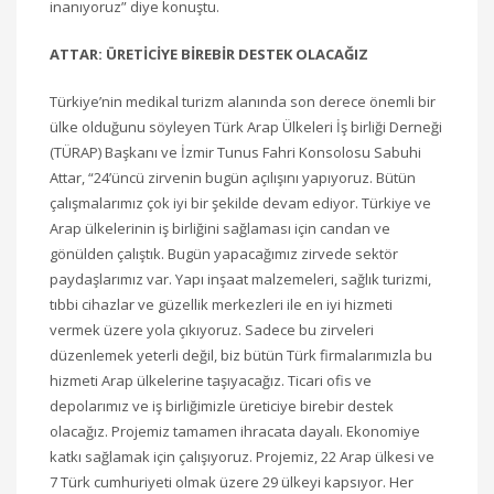
inanıyoruz” diye konuştu.
ATTAR: ÜRETİCİYE BİREBİR DESTEK OLACAĞIZ
Türkiye’nin medikal turizm alanında son derece önemli bir
ülke olduğunu söyleyen Türk Arap Ülkeleri İş birliği Derneği
(TÜRAP) Başkanı ve İzmir Tunus Fahri Konsolosu Sabuhi
Attar, “24’üncü zirvenin bugün açılışını yapıyoruz. Bütün
çalışmalarımız çok iyi bir şekilde devam ediyor. Türkiye ve
Arap ülkelerinin iş birliğini sağlaması için candan ve
gönülden çalıştık. Bugün yapacağımız zirvede sektör
paydaşlarımız var. Yapı inşaat malzemeleri, sağlık turizmi,
tıbbi cihazlar ve güzellik merkezleri ile en iyi hizmeti
vermek üzere yola çıkıyoruz. Sadece bu zirveleri
düzenlemek yeterli değil, biz bütün Türk firmalarımızla bu
hizmeti Arap ülkelerine taşıyacağız. Ticari ofis ve
depolarımız ve iş birliğimizle üreticiye birebir destek
olacağız. Projemiz tamamen ihracata dayalı. Ekonomiye
katkı sağlamak için çalışıyoruz. Projemiz, 22 Arap ülkesi ve
7 Türk cumhuriyeti olmak üzere 29 ülkeyi kapsıyor. Her