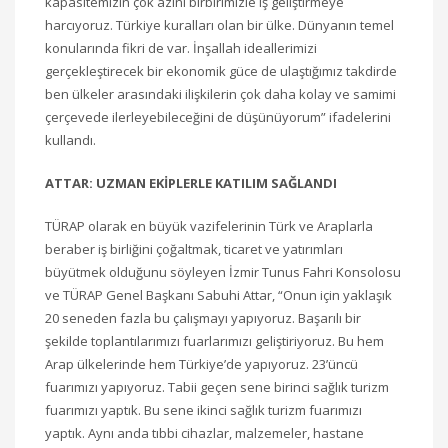
kapasitemizin çok azını birbirimizle iş geliştirmeye
harcıyoruz. Türkiye kuralları olan bir ülke. Dünyanın temel
konularında fikri de var. İnşallah ideallerimizi
gerçekleştirecek bir ekonomik güce de ulaştığımız takdirde
ben ülkeler arasındaki ilişkilerin çok daha kolay ve samimi
çerçevede ilerleyebileceğini de düşünüyorum” ifadelerini
kullandı.
ATTAR: UZMAN EKİPLERLE KATILIM SAĞLANDI
TÜRAP olarak en büyük vazifelerinin Türk ve Araplarla
beraber iş birliğini çoğaltmak, ticaret ve yatırımları
büyütmek olduğunu söyleyen İzmir Tunus Fahri Konsolosu
ve TÜRAP Genel Başkanı Sabuhi Attar, “Onun için yaklaşık
20 seneden fazla bu çalışmayı yapıyoruz. Başarılı bir
şekilde toplantılarımızı fuarlarımızı geliştiriyoruz. Bu hem
Arap ülkelerinde hem Türkiye’de yapıyoruz. 23’üncü
fuarımızı yapıyoruz. Tabii geçen sene birinci sağlık turizm
fuarımızı yaptık. Bu sene ikinci sağlık turizm fuarımızı
yaptık. Aynı anda tıbbi cihazlar, malzemeler, hastane