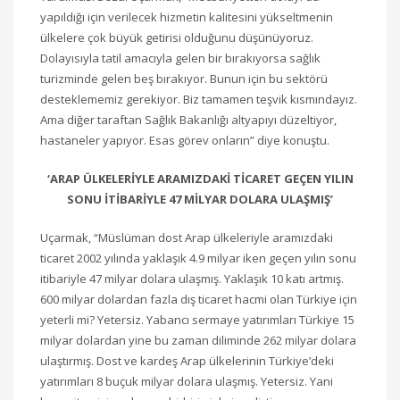
yapıldığı için verilecek hizmetin kalitesini yükseltmenin
ülkelere çok büyük getirisi olduğunu düşünüyoruz.
Dolayısıyla tatil amacıyla gelen bir bırakıyorsa sağlık
turizminde gelen beş bırakıyor. Bunun için bu sektörü
desteklememiz gerekiyor. Biz tamamen teşvik kısmındayız.
Ama diğer taraftan Sağlık Bakanlığı altyapıyı düzeltiyor,
hastaneler yapıyor. Esas görev onların” diye konuştu.
‘ARAP ÜLKELERİYLE ARAMIZDAKİ TİCARET GEÇEN YILIN
SONU İTİBARİYLE 47 MİLYAR DOLARA ULAŞMIŞ’
Uçarmak, “Müslüman dost Arap ülkeleriyle aramızdaki
ticaret 2002 yılında yaklaşık 4.9 milyar iken geçen yılın sonu
itibariyle 47 milyar dolara ulaşmış. Yaklaşık 10 katı artmış.
600 milyar dolardan fazla dış ticaret hacmi olan Türkiye için
yeterli mi? Yetersiz. Yabancı sermaye yatırımları Türkiye 15
milyar dolardan yine bu zaman diliminde 262 milyar dolara
ulaştırmış. Dost ve kardeş Arap ülkelerinin Türkiye’deki
yatırımları 8 buçuk milyar dolara ulaşmış. Yetersiz. Yani