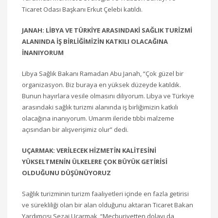
Ticaret Odası Başkanı Erkut Çelebi katıldı.
JANAH: LİBYA VE TÜRKİYE ARASINDAKİ SAĞLIK TURİZMİ
ALANINDA İŞ BİRLİĞİMİZİN KATKILI OLACAĞINA
İNANIYORUM
Libya Sağlık Bakanı Ramadan Abu Janah, “Çok güzel bir
organizasyon. Biz buraya en yüksek düzeyde katıldık.
Bunun hayırlara vesile olmasını diliyorum. Libya ve Türkiye
arasındaki sağlık turizmi alanında iş birliğimizin katkılı
olacağına inanıyorum. Umarım ileride tıbbi malzeme
açısından bir alışverişimiz olur” dedi.
UÇARMAK: VERİLECEK HİZMETİN KALİTESİNİ
YÜKSELTMENİN ÜLKELERE ÇOK BÜYÜK GETİRİSİ
OLDUĞUNU DÜŞÜNÜYORUZ
Sağlık turizminin turizm faaliyetleri içinde en fazla getirisi
ve sürekliliği olan bir alan olduğunu aktaran Ticaret Bakan
Yardımcısı Sezai Uçarmak, “Mecburiyetten dolayı da