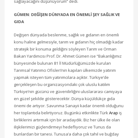
sağlayacağını düşünüyorum” dedi.
GÜMEN: DEĞİŞEN DÜNYADA EN ÖNEMLİ ŞEY SAĞLIK VE
GIDA
Değişen dünyada beslenme, sağlık ve gıdanın en önemli
konu haline gelmesiyle, tarım ve gıdanın hiç olmadığı kadar
stratejik bir konuma geldiğini söyleyen Tarım ve Orman
Bakan Yardımcısı Prof. Dr. Ahmet Gümen ise “Bakanlığımız
bünyesinde bulunan 81 İl Müdürlüğümüzde kurulan
Tarımsal Yatırımcı Ofisleri’nin kapıları ülkemizde yatırım
yapmak isteyen tüm yatırımcılara açıktır. Türkiye’de
gerçekleşen bu organizasyondaki çok uluslu katılım
Türkiye’nin gücünü ve güvenilirliğini uluslararası camiyaya
en güzel şekilde gösterecektir. Dünya küçüldükçe gıda
önemi de artıyor. Savunma Sanayii kadar önemli olduğunu
her toplantıda belirtiyoruz. Bugünkü etkinlikte Türk
Arap
iş
birliklerini artırmak için bir aradaydık. Biz her ülke ile olan
ilişkilerimizi güçlendirmeyi hedefliyoruz ve Tunus da
bunlardan bir tanesi. Tunusa’a daha çok tahıl ve buğday