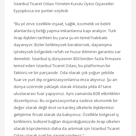
İstanbul Ticaret Odası Yönetim Kurulu Üyesi Giyasettin
Eyyüpkoca ise şunları söyledi:
“Bu yıl zirve özellikle inşaat, sağlık, kozmetik ve belirli
alanlarda iş birliği yapma imkanlarına kapı aralıyor. Türk
Arap ilişkileri tarihten bu yana şu en temel hakikate
dayanıyor; Bizler birlikteysek berabersek, dayanışma
içindeysek bölgedeki refah ve huzur ikliminin garantisi var
demektir. İstanbul iş dünyasının 830 binden fazla firmasını
temsil eden İstanbul Ticaret Odası, bu platformun bir
faktörü ve bir parçasıdır. Oda olarak çok yoğun şekilde
fuar ve yurt dışı organizasyonlarına imza atıyoruz. Şu an
dünya üzerinde yaklaşık olarak 4 kıtada yılda 47 tane
uluslararası fuar yapıyoruz. Aynı zamanda B2B etkinlikleri
düzenliyoruz. Bu organizasyonlara sadece ekonomik bir
değer olarak değil dost ve kardeş ülkelerle ilişkilerimizi
geliştirme fırsatı olarak da bakıyoruz. Özellikle bölgesel iş
birliklerini, kültürel bağları düşündüğümüzde Arap ülkeleri
olarak köprülerimizi daha da artırmak için İstanbul Ticaret
Odası olarak özel bir gayret içindeyiz.”