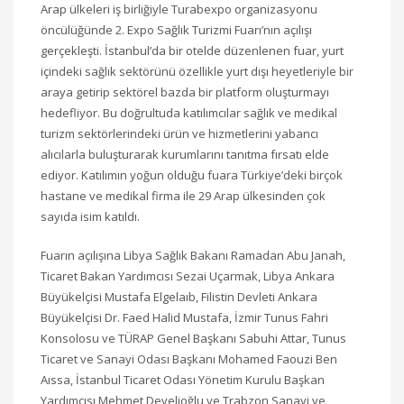
Arap ülkeleri iş birliğiyle Turabexpo organizasyonu
öncülüğünde 2. Expo Sağlık Turizmi Fuarı’nın açılışı
gerçekleşti. İstanbul’da bir otelde düzenlenen fuar, yurt
içindeki sağlık sektörünü özellikle yurt dışı heyetleriyle bir
araya getirip sektörel bazda bir platform oluşturmayı
hedefliyor. Bu doğrultuda katılımcılar sağlık ve medikal
turizm sektörlerindeki ürün ve hizmetlerini yabancı
alıcılarla buluşturarak kurumlarını tanıtma fırsatı elde
ediyor. Katılımın yoğun olduğu fuara Türkiye’deki birçok
hastane ve medikal firma ile 29 Arap ülkesinden çok
sayıda isim katıldı.
Fuarın açılışına Libya Sağlık Bakanı Ramadan Abu Janah,
Ticaret Bakan Yardımcısı Sezai Uçarmak, Libya Ankara
Büyükelçisi Mustafa Elgelaıb, Filistin Devleti Ankara
Büyükelçisi Dr. Faed Halid Mustafa, İzmir Tunus Fahri
Konsolosu ve TÜRAP Genel Başkanı Sabuhi Attar, Tunus
Ticaret ve Sanayi Odası Başkanı Mohamed Faouzi Ben
Aıssa, İstanbul Ticaret Odası Yönetim Kurulu Başkan
Yardımcısı Mehmet Develioğlu ve Trabzon Sanayi ve