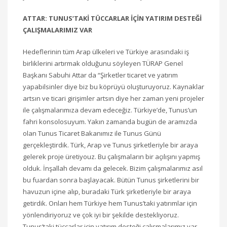
ATTAR: TUNUS’TAKİ TÜCCARLAR İÇİN YATIRIM DESTEĞİ
ÇALIŞMALARIMIZ VAR
Hedeflerinin tüm Arap ülkeleri ve Türkiye arasındaki iş
birliklerini artırmak olduğunu söyleyen TÜRAP Genel
Başkanı Sabuhi Attar da “Şirketler ticaret ve yatırım
yapabilsinler diye biz bu köprüyü oluşturuyoruz. Kaynaklar
artsın ve ticari girişimler artsın diye her zaman yeni projeler
ile çalışmalarımıza devam edeceğiz. Türkiye’de, Tunus’un
fahri konsolosuyum. Yakın zamanda bugün de aramızda
olan Tunus Ticaret Bakanımız ile Tunus Günü
gerçekleştirdik. Türk, Arap ve Tunus şirketleriyle bir araya
gelerek proje üretiyouz. Bu çalışmaların bir açılışını yapmış
olduk. İnşallah devamı da gelecek. Bizim çalışmalarımız asıl
bu fuardan sonra başlayacak. Bütün Tunus şirketlerini bir
havuzun içine alıp, buradaki Türk şirketleriyle bir araya
getirdik. Onları hem Türkiye hem Tunus’taki yatırımlar için
yönlendiriyoruz ve çok iyi bir şekilde destekliyoruz.
Tunus’taki tüccarlar için yatırım desteği çalışmalarımız var.