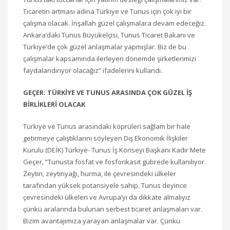
Ticaretin artması adına Türkiye ve Tunus için çok iyi bir
çalışma olacak. İnşallah güzel çalışmalara devam edeceğiz.
Ankara’daki Tunus Büyükelçisi, Tunus Ticaret Bakanı ve
Türkiye’de çok güzel anlaşmalar yapmışlar. Biz de bu
çalışmalar kapsamında ilerleyen dönemde şirketlerimizi
faydalandırıyor olacağız” ifadelerini kullandı.
GEÇER: TÜRKİYE VE TUNUS ARASINDA ÇOK GÜZEL İŞ
BİRLİKLERİ OLACAK
Türkiye ve Tunus arasındaki köprüleri sağlam bir hale
getirmeye çalıştıklarını söyleyen Dış Ekonomik İlişkiler
Kurulu (DEİK) Türkiye- Tunus İş Konseyi Başkanı Kadir Mete
Geçer, “Tunusta fosfat ve fosforikasit gübrede kullanılıyor.
Zeytin, zeytinyağı, hurma, ile çevresindeki ülkeler
tarafından yüksek potansiyele sahip. Tunus deyince
çevresindeki ülkeleri ve Avrupa’yı da dikkate almalıyız
çünkü aralarında bulunan serbest ticaret anlaşmaları var.
Bizim avantajımıza yarayan anlaşmalar var. Çünkü