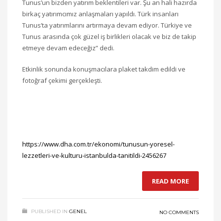
Tunus’un bizden yatırım beklentileri var. Şu an hali hazırda
birkaç yatırımcımız anlaşmaları yapıldı. Türk insanları
Tunus’ta yatırımlarını artırmaya devam ediyor. Türkiye ve
Tunus arasında çok güzel iş birlikleri olacak ve biz de takip
etmeye devam edeceğiz” dedi.
Etkinlik sonunda konuşmacılara plaket takdim edildi ve
fotoğraf çekimi gerçekleşti.
https://www.dha.com.tr/ekonomi/tunusun-yoresel-
lezzetleri-ve-kulturu-istanbulda-tanitildi-2456267
READ MORE
PUBLISHED IN
GENEL
NO COMMENTS