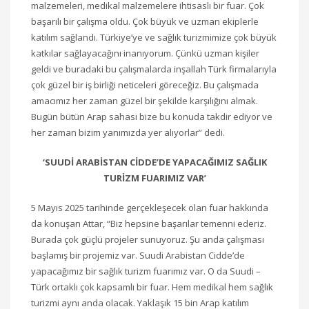
malzemeleri, medikal malzemelere ihtisaslı bir fuar. Çok
başarılı bir çalışma oldu. Çok büyük ve uzman ekiplerle
katılım sağlandı. Türkiye’ye ve sağlık turizmimize çok büyük
katkılar sağlayacağını inanıyorum. Çünkü uzman kişiler
geldi ve buradaki bu çalışmalarda inşallah Türk firmalarıyla
çok güzel bir iş birliği neticeleri göreceğiz. Bu çalışmada
amacımız her zaman güzel bir şekilde karşılığını almak.
Bugün bütün Arap sahası bize bu konuda takdir ediyor ve
her zaman bizim yanımızda yer alıyorlar” dedi.
‘SUUDİ ARABİSTAN CİDDE’DE YAPACAĞIMIZ SAĞLIK
TURİZM FUARIMIZ VAR’
5 Mayıs 2025 tarihinde gerçekleşecek olan fuar hakkında
da konuşan Attar, “Biz hepsine başarılar temenni ederiz.
Burada çok güçlü projeler sunuyoruz. Şu anda çalışması
başlamış bir projemiz var. Suudi Arabistan Cidde’de
yapacağımız bir sağlık turizm fuarımız var. O da Suudi –
Türk ortaklı çok kapsamlı bir fuar. Hem medikal hem sağlık
turizmi aynı anda olacak. Yaklaşık 15 bin Arap katılım