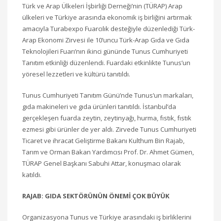
Türk ve Arap Ülkeleri İşbirliği Derneği’nin (TÜRAP) Arap
ülkeleri ve Türkiye arasında ekonomik iş birliğini artırmak
amacıyla Turabexpo Fuarcılık desteğiyle düzenlediği Türk-
Arap Ekonomi Zirvesi ile 10’uncu Türk-Arap Gıda ve Gıda
Teknolojileri Fuarı’nın ikinci gününde Tunus Cumhuriyeti
Tanıtım etkinliği düzenlendi. Fuardaki etkinlikte Tunus’un
yöresel lezzetleri ve kültürü tanıtıldı.
Tunus Cumhuriyeti Tanıtım Günü’nde Tunus’un markaları,
gıda makineleri ve gıda ürünleri tanıtıldı. İstanbul’da
gerçekleşen fuarda zeytin, zeytinyağı, hurma, fıstık, fıstık
ezmesi gibi ürünler de yer aldı. Zirvede Tunus Cumhuriyeti
Ticaret ve ihracat Geliştirme Bakanı Kulthum Bin Rajab,
Tarım ve Orman Bakan Yardımcısı Prof. Dr. Ahmet Gümen,
TÜRAP Genel Başkanı Sabuhi Attar, konuşmacı olarak
katıldı.
RAJAB: GIDA SEKTÖRÜNÜN ÖNEMİ ÇOK BÜYÜK
Organizasyona Tunus ve Türkiye arasındaki iş birliklerini