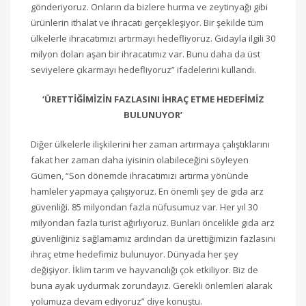
gönderiyoruz. Onların da bizlere hurma ve zeytinyağı gibi
ürünlerin ithalat ve ihracatı gerçekleşiyor. Bir şekilde tüm
ülkelerle ihracatımızı artırmayı hedefliyoruz. Gıdayla ilgili 30
milyon doları aşan bir ihracatımız var. Bunu daha da üst
seviyelere çıkarmayı hedefliyoruz” ifadelerini kullandı.
‘ÜRETTİĞİMİZİN FAZLASINI İHRAÇ ETME HEDEFİMİZ
BULUNUYOR’
Diğer ülkelerle ilişkilerini her zaman artırmaya çalıştıklarını
fakat her zaman daha iyisinin olabileceğini söyleyen
Gümen, “Son dönemde ihracatımızı artırma yönünde
hamleler yapmaya çalışıyoruz. En önemli şey de gıda arz
güvenliği. 85 milyondan fazla nüfusumuz var. Her yıl 30
milyondan fazla turist ağırlıyoruz. Bunları öncelikle gıda arz
güvenliğiniz sağlamamız ardından da ürettiğimizin fazlasını
ihraç etme hedefimiz bulunuyor. Dünyada her şey
değişiyor. İklim tarım ve hayvancılığı çok etkiliyor. Biz de
buna ayak uydurmak zorundayız. Gerekli önlemleri alarak
yolumuza devam ediyoruz” diye konuştu.