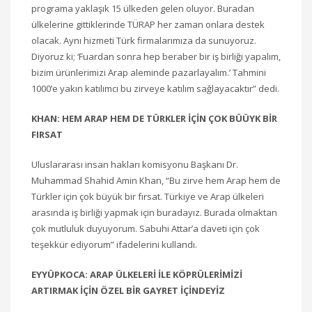
programa yaklaşık 15 ülkeden gelen oluyor. Buradan
ülkelerine gittiklerinde TÜRAP her zaman onlara destek
olacak. Aynı hizmeti Türk firmalarımıza da sunuyoruz.
Diyoruz ki; ‘Fuardan sonra hep beraber bir iş birliği yapalım,
bizim ürünlerimizi Arap aleminde pazarlayalım.’ Tahmini
1000’e yakın katılımcı bu zirveye katılım sağlayacaktır” dedi.
KHAN: HEM ARAP HEM DE TÜRKLER İÇİN ÇOK BÜÜYK BİR
FIRSAT
Uluslararası insan hakları komisyonu Başkanı Dr.
Muhammad Shahid Amin Khan, “Bu zirve hem Arap hem de
Türkler için çok büyük bir fırsat. Türkiye ve Arap ülkeleri
arasında iş birliği yapmak için buradayız. Burada olmaktan
çok mutluluk duyuyorum. Sabuhi Attar’a daveti için çok
teşekkür ediyorum” ifadelerini kullandı.
EYYÜPKOCA: ARAP ÜLKELERİ İLE KÖPRÜLERİMİZİ
ARTIRMAK İÇİN ÖZEL BİR GAYRET İÇİNDEYİZ